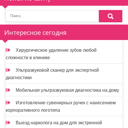
я
п
о
Интересное сегодня
з
а
Хирургическое удаление зубов любой
п
сложности в клинике
и
Ультразвуковой сканер для экспертной
с
диагностики
я
Мобильная ультразвуковая диагностика на дому
м
Изготовление сувенирных ручек с нанесением
корпоративного логотипа
Выезд нарколога на дом для экстренной