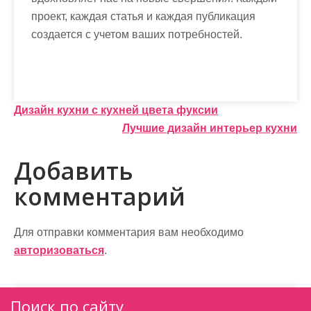
проект, каждая статья и каждая публикация
создается с учетом ваших потребностей.
Н
Дизайн кухни с кухней цвета фуксии
Лучшие дизайн интерьер кухни
а
в
Добавить
и
комментарий
г
а
Для отправки комментария вам необходимо
авторизоваться
.
ц
и
Поиск по сайту